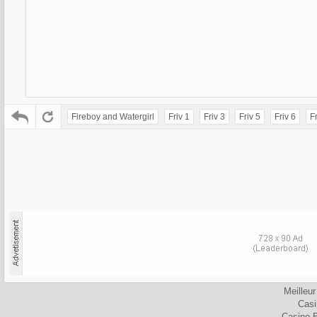
Fireboy and Watergirl
Friv 1
Friv 3
Friv 5
Friv 6
Fr
Meilleu
Cas
Casino 