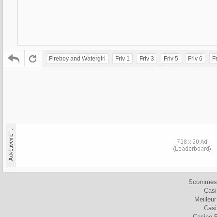
Fireboy and Watergirl
Friv 1
Friv 3
Friv 5
Friv 6
Fr
Scommess
Cas
Meilleu
Cas
Casino 