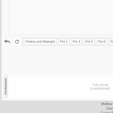
Fireboy and Watergirl
Friv 1
Friv 3
Friv 5
Friv 6
Fr
Meilleu
Cas
Casino 