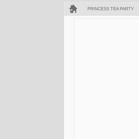
PRINCESS TEA PARTY