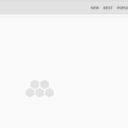
NEW
BEST
POPU