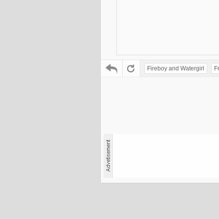
Fireboy and Watergirl
Fr