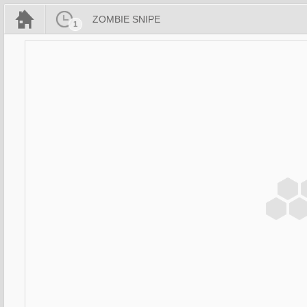
ZOMBIE SNIPE
1