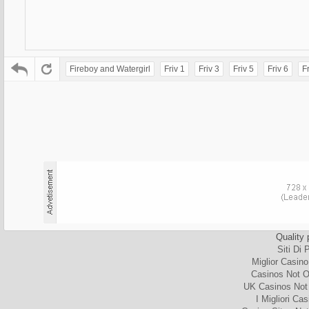
Fireboy and Watergirl
Friv 1
Friv 3
Friv 5
Friv 6
Fr
Quality 
Siti Di 
Miglior Casin
Casinos Not 
UK Casinos No
I Migliori Ca