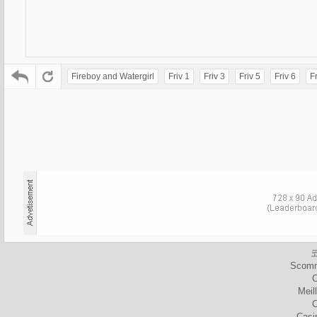
Fireboy and Watergirl
Friv 1
Friv 3
Friv 5
Friv 6
Fr
Scomm
C
Meil
C
Casi