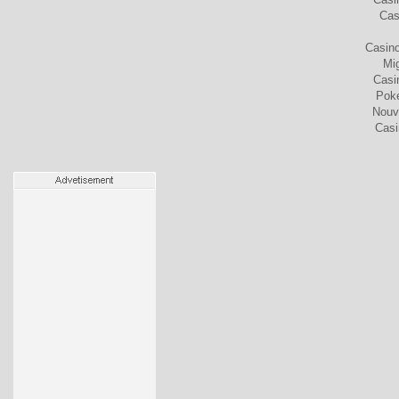
Cas
Casino
Mig
Casi
Poke
Nouv
Casi