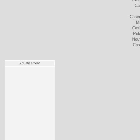
Ca
Casin
Mi
Cas
Pok
Nou
Cas