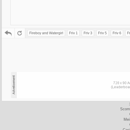
Fireboy and Watergirl
Friv 1
Friv 3
Friv 5
Friv 6
Fr
Scomm
Mei
Cas