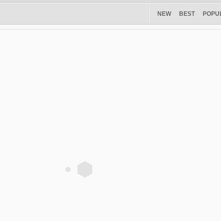
NEW
BEST
POPU