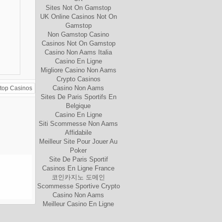
Sites Not On Gamstop
UK Online Casinos Not On
Gamstop
Non Gamstop Casino
Casinos Not On Gamstop
Casino Non Aams Italia
Casino En Ligne
Migliore Casino Non Aams
Crypto Casinos
Casino Non Aams
 On Gamstop
 Aams Italia
top Casinos
top Casinos
top Casinos
Sites De Paris Sportifs En
Belgique
Casino En Ligne
Siti Scommesse Non Aams
Affidabile
Meilleur Site Pour Jouer Au
Poker
Site De Paris Sportif
Casinos En Ligne France
코인카지노 도메인
Scommesse Sportive Crypto
Casino Non Aams
Meilleur Casino En Ligne