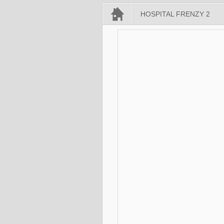
HOSPITAL FRENZY 2