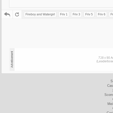
Fireboy and Watergirl
Friv 1
Friv 3
Friv 5
Friv 6
Fr
S
Cas
Scomm
Mei
Cas