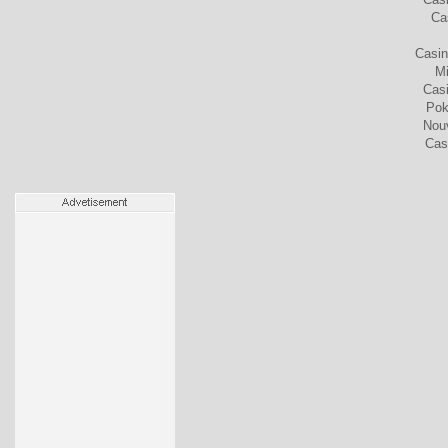
Ca
Casin
Mi
Cas
Pok
Nou
Cas