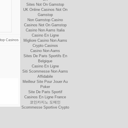
Sites Not On Gamstop
UK Online Casinos Not On
Gamstop
Non Gamstop Casino
Casinos Not On Gamstop
Casino Non Aams Italia
Casino En Ligne
 On Gamstop
 Aams Italia
top Casinos
top Casinos
top Casinos
Migliore Casino Non Aams
Crypto Casinos
Casino Non Aams
Sites De Paris Sportifs En
Belgique
Casino En Ligne
Siti Scommesse Non Aams
Affidabile
Meilleur Site Pour Jouer Au
Poker
Site De Paris Sportif
Casinos En Ligne France
코인카지노 도메인
Scommesse Sportive Crypto