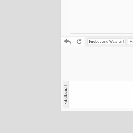
Fireboy and Watergirl
Fr