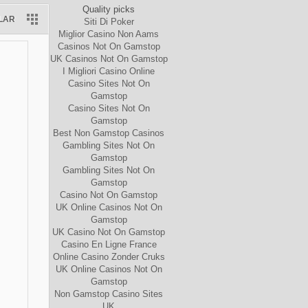
Quality picks
LAR
Siti Di Poker
Miglior Casino Non Aams
Casinos Not On Gamstop
UK Casinos Not On Gamstop
I Migliori Casino Online
Casino Sites Not On
Gamstop
Casino Sites Not On
Gamstop
Best Non Gamstop Casinos
Gambling Sites Not On
Gamstop
Gambling Sites Not On
Gamstop
Casino Not On Gamstop
UK Online Casinos Not On
Gamstop
UK Casino Not On Gamstop
Casino En Ligne France
Online Casino Zonder Cruks
UK Online Casinos Not On
Gamstop
Non Gamstop Casino Sites
UK