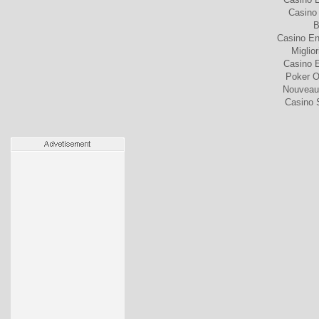
Casino 
B
Casino En
Miglio
Casino E
Poker On
Nouveau
Casino 