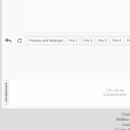
Fireboy and Watergirl
Friv 1
Friv 3
Friv 5
Friv 6
Fr
Casi
Meilleur
Casi
Casino E