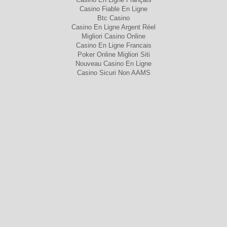
Casino Fiable En Ligne
Btc Casino
Casino En Ligne Argent Réel
Migliori Casino Online
Casino En Ligne Francais
Poker Online Migliori Siti
Nouveau Casino En Ligne
Casino Sicuri Non AAMS