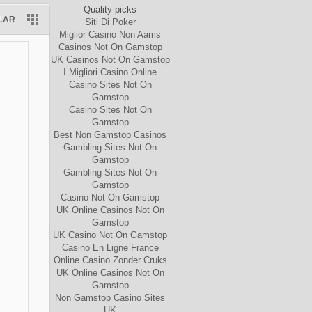
Quality picks
LAR
Siti Di Poker
Miglior Casino Non Aams
Casinos Not On Gamstop
UK Casinos Not On Gamstop
I Migliori Casino Online
Casino Sites Not On
Gamstop
Casino Sites Not On
Gamstop
Best Non Gamstop Casinos
Gambling Sites Not On
Gamstop
Gambling Sites Not On
Gamstop
Casino Not On Gamstop
UK Online Casinos Not On
Gamstop
UK Casino Not On Gamstop
Casino En Ligne France
Online Casino Zonder Cruks
UK Online Casinos Not On
Gamstop
Non Gamstop Casino Sites
UK