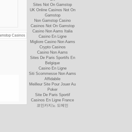
Sites Not On Gamstop
UK Online Casinos Not On
Gamstop
Non Gamstop Casino
Casinos Not On Gamstop
Casino Non Aams Italia
Not On Gamstop
Non Aams Italia
amstop Casinos
amstop Casinos
amstop Casinos
Casino En Ligne
Migliore Casino Non Aams
Crypto Casinos
Casino Non Aams
Sites De Paris Sportifs En
Belgique
Casino En Ligne
Siti Scommesse Non Aams
Affidabile
Meilleur Site Pour Jouer Au
Poker
Site De Paris Sportif
Casinos En Ligne France
코인카지노 도메인