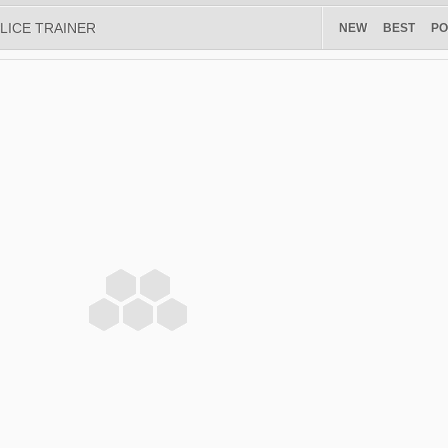
LICE TRAINER
NEW
BEST
PO