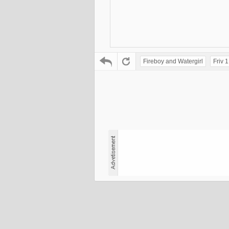
Fireboy and Watergirl
Friv 1