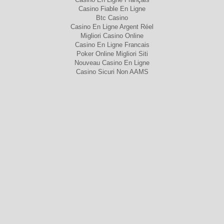
Casino Fiable En Ligne
Btc Casino
Casino En Ligne Argent Réel
Migliori Casino Online
Casino En Ligne Francais
Poker Online Migliori Siti
Nouveau Casino En Ligne
Casino Sicuri Non AAMS