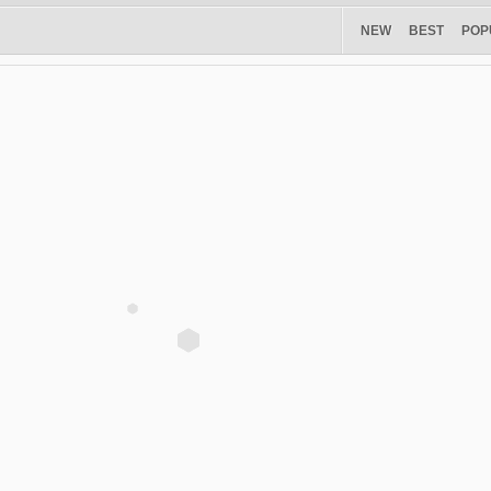
NEW
BEST
POP