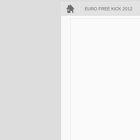
EURO FREE KICK 2012