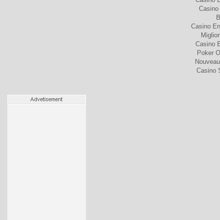
Casino 
B
Casino En
Miglio
Casino E
Poker On
Nouveau
Casino 